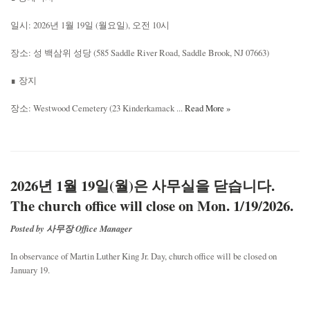
일시: 2026년 1월 19일 (월요일), 오전 10시
장소: 성 백삼위 성당 (585 Saddle River Road, Saddle Brook, NJ 07663)
∎ 장지
장소: Westwood Cemetery (23 Kinderkamack ...
Read More »
2026년 1월 19일(월)은 사무실을 닫습니다.
The church office will close on Mon. 1/19/2026.
Posted by 사무장 Office Manager
In observance of Martin Luther King Jr. Day, church office will be closed on
January 19.