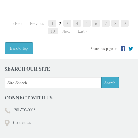
« First
Previous
1
2
3
4
5
6
7
8
9
10
Next
Last »
Share this page on
Back to Top
SEARCH OUR SITE
CONNECT WITH US
201-703-0002
Contact Us