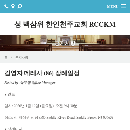
MENU
홈
성 백삼위 한인천주교회 RCCKM
주보
공지사항
자료실
공지사항
홈
공지사항
행사
김영자 데레사 (86) 장례일정
Posted by 사무장 Office Manager
연락처
∎ 연도
온라인기빙
일시: 2026년 1월 19일 (월요일), 오전 9시 30분
장소: 성 백삼위 성당 (585 Saddle River Road, Saddle Brook, NJ 07663)
∎ 장례미사