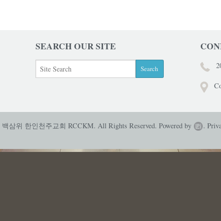
SEARCH OUR SITE
CON
2
Co
성 백삼위 한인천주교회 RCCKM. All Rights Reserved.
Powered by
.
Priv