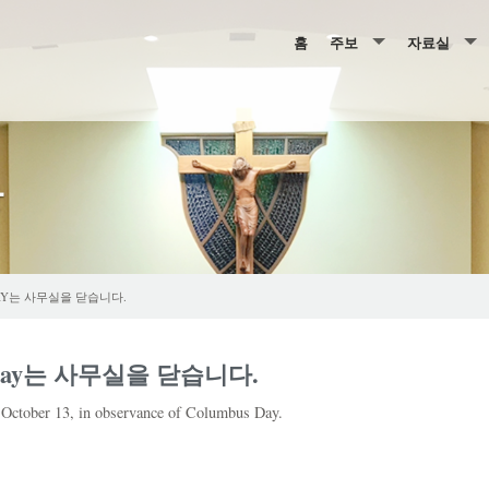
홈
주보
자료실
2026년 주보
행사, 예산 
2025년 주보
주일학교 &
항
2024년 주보
레지오
2023년 주보
성사 신청서
2022년 주보
 DAY는 사무실을 닫습니다.
2021년 주보
us Day는 사무실을 닫습니다.
2020년 주보
, October 13, in observance of Columbus Day.
2019년 주보