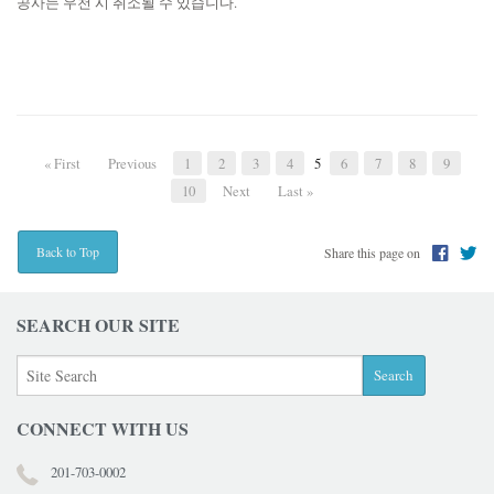
공사는 우천 시 취소될 수 있습니다.
« First
Previous
1
2
3
4
5
6
7
8
9
10
Next
Last »
Share this page on
Back to Top
SEARCH OUR SITE
CONNECT WITH US
201-703-0002