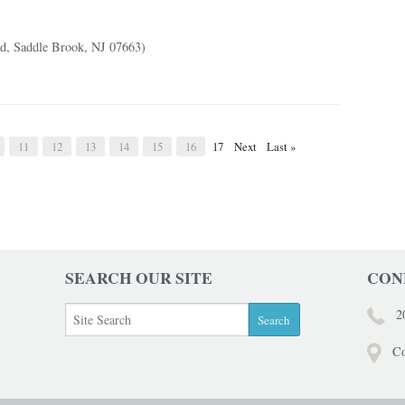
Saddle Brook, NJ 07663)
11
12
13
14
15
16
17
Next
Last »
SEARCH OUR SITE
CON
2
Co