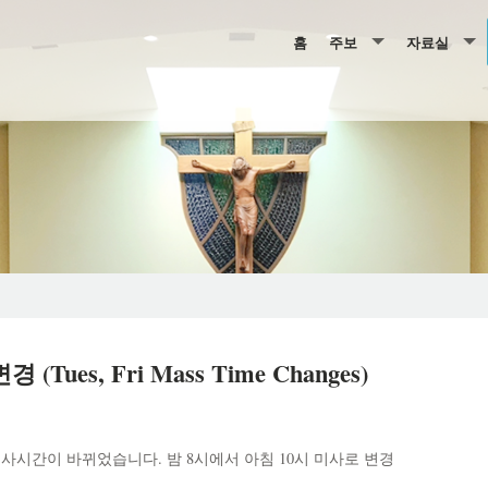
홈
주보
자료실
2026년 주보
행사, 예산 
2025년 주보
주일학교 &
2024년 주보
레지오
2023년 주보
성사 신청서
2022년 주보
2021년 주보
ues, Fri Mass Time Changes)
2020년 주보
2019년 주보
사시간이 바뀌었습니다. 밤 8시에서 아침 10시 미사로 변경