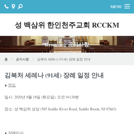
MENU
홈
성 백삼위 한인천주교회 RCCKM
주보
Browsing 공지사항
자료실
공지사항
홈
공지사항
김복처 세레나 (91세) 장례 일정 안내
행사
김복처 세레나 (91세) 장례 일정 안내
∎
연도
연락처
일시: 2020년 8월 18일 (화요일), 오전 9시30분
온라인기빙
장소: 성 백삼위 성당 (585 Saddle River Road, Saddle Brook, NJ 07663)
∎
장례미사