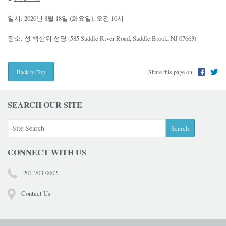
일시: 2020년 8월 18일 (화요일), 오전 10시
장소: 성 백삼위 성당 (585 Saddle River Road, Saddle Brook, NJ 07663)
Share this page on
Back to Top
SEARCH OUR SITE
CONNECT WITH US
201-703-0002
Contact Us