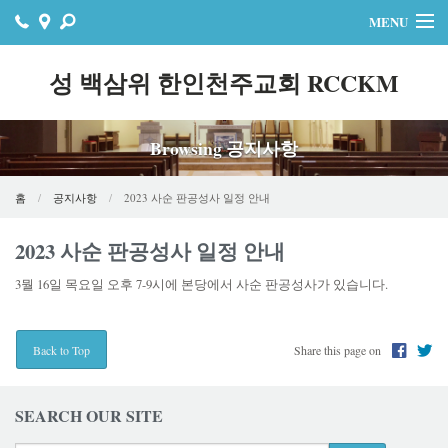
MENU
홈
성 백삼위 한인천주교회 RCCKM
주보
Browsing 공지사항
자료실
공지사항
홈
공지사항
2023 사순 판공성사 일정 안내
행사
2023 사순 판공성사 일정 안내
3뭘 16일 목요일 오후 7-9시에 본당에서 사순 판공성사가 있습니다.
연락처
온라인기빙
Share this page on
Back to Top
SEARCH OUR SITE