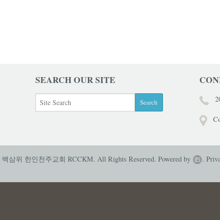
SEARCH OUR SITE
CON
2
Co
성 백삼위 한인천주교회 RCCKM. All Rights Reserved.
Powered by
.
Priv