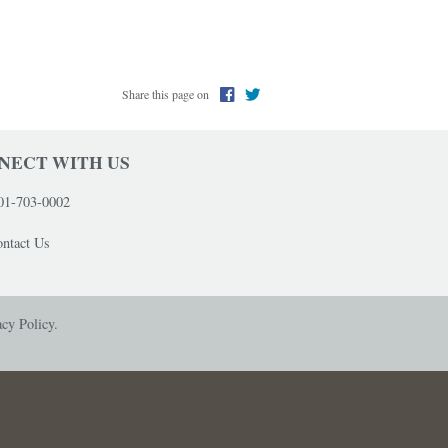
Share this page on
NECT WITH US
01-703-0002
ntact Us
acy Policy.