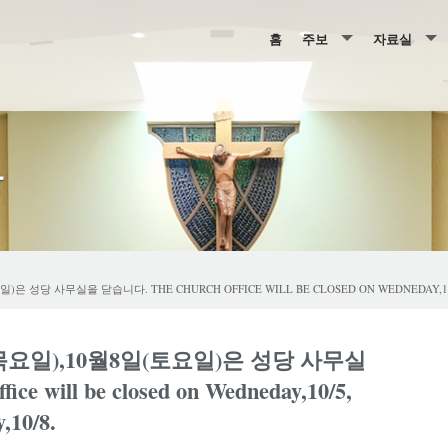
홈
주보
자료실
2026년 주보
행사, 예산 
2025년 주보
주일학교 &
항
2024년 주보
레지오
2023년 주보
성사 신청서
2022년 주보
성당 사무실을 닫습니다. THE CHURCH OFFICE WILL BE CLOSED ON WEDNEDAY,10/5, 
2021년 주보
(목요일),10월8일(토요일)은 성당 사무실
2020년 주보
e will be closed on Wedneday,10/5,
2019년 주보
,10/8.