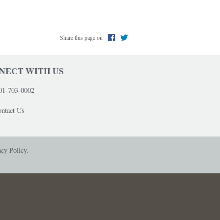
Share this page on
NECT WITH US
01-703-0002
ntact Us
acy Policy.