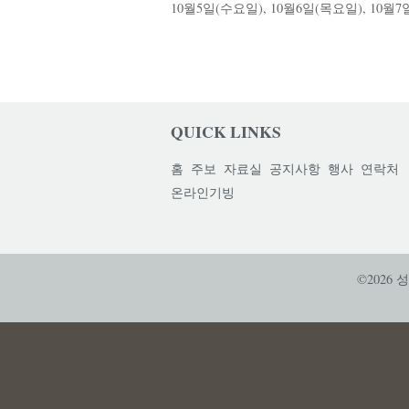
10월5일(수요일), 10월6일(목요일), 1
QUICK LINKS
홈
주보
자료실
공지사항
행사
연락처
온라인기빙
©2026 